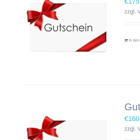
€
175
zzgl.
In de
Gu
€
160
zzgl.