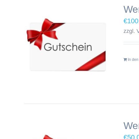
Wer
€
100
zzgl.
In de
Wer
€
50,