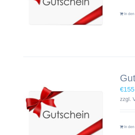
In de
Gut
€
155
zzgl.
In de