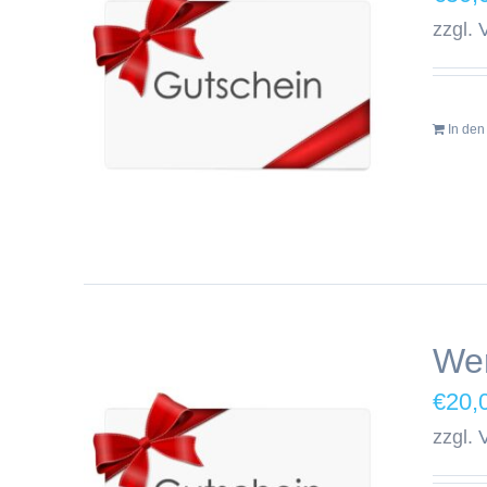
zzgl.
In de
Wer
€
20,
zzgl.