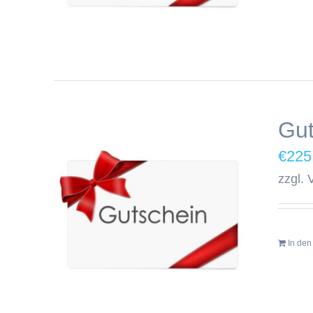
Gu
€
225
zzgl.
In de