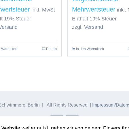
inkl. MwSt
inkl.
lt 19% Steuer
Enthält 19% Steuer
Versand
zzgl.
Versand
n Warenkorb
Details
In den Warenkorb
chwimmerei Berlin | All Rights Reserved |
Impressum/Datens
Facebook
Instagram
Website weiter nutzt, gehen wir von deinem Einverständ