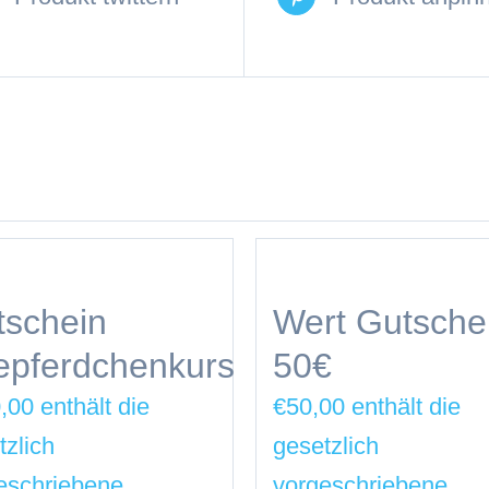
tschein
Wert Gutsche
epferdchenkurs
50€
,00
€
50,00