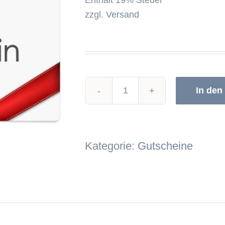
Enthält 19% Steuer
zzgl.
Versand
In den
Gutschein
Aqua
Fitness
Kategorie:
Gutscheine
[Digital]
Menge