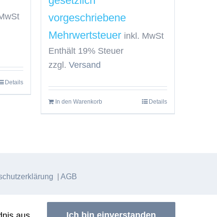
 MwSt
inkl. MwSt
Enthält 19% Steuer
zzgl.
Versand
Details
In den Warenkorb
Details
chutzerklärung
|
AGB
Ich bin einverstanden
nis aus.