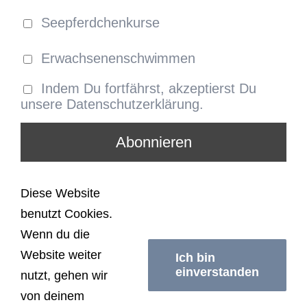
Seepferdchenkurse
Erwachsenenschwimmen
Indem Du fortfährst, akzeptierst Du
unsere Datenschutzerklärung.
Diese Website
benutzt Cookies.
© Copyright
2026 | Schwimmerei Berlin | All
Wenn du die
Rights Reserved |
Impressum/Datenschutzerklärung
|
Website weiter
AGB
Ich bin
einverstanden
nutzt, gehen wir
von deinem