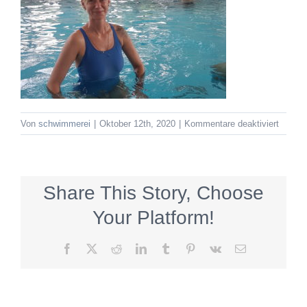
für
Von
schwimmerei
|
Oktober 12th, 2020
|
Kommentare deaktiviert
Ramon
Share This Story, Choose
Your Platform!
Facebook
X
Reddit
LinkedIn
Tumblr
Pinterest
Vk
E-
Mail