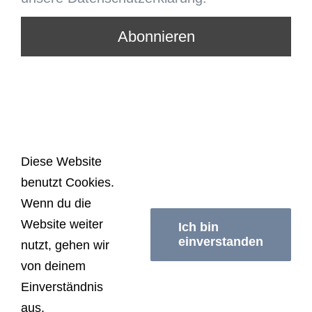
Diese Website
benutzt Cookies.
© Copyright
2026 | Schwimmerei Berlin | All
Wenn du die
Rights Reserved |
Impressum/Datenschutzerklärung
|
Website weiter
AGB
Ich bin
einverstanden
nutzt, gehen wir
von deinem
Facebook
Instagram
Einverständnis
aus.