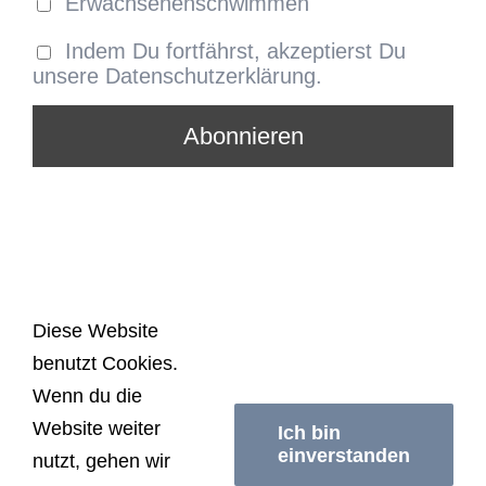
Erwachsenenschwimmen
Indem Du fortfährst, akzeptierst Du
unsere Datenschutzerklärung.
Diese Website
benutzt Cookies.
© Copyright
2026 | Schwimmerei Berlin | All
Wenn du die
Rights Reserved |
Impressum/Datenschutzerklärung
|
Website weiter
AGB
Ich bin
einverstanden
nutzt, gehen wir