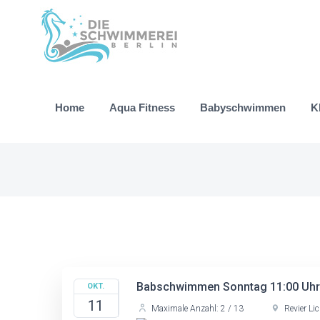
Zum
Inhalt
springen
Home
Aqua Fitness
Babyschwimmen
K
Babschwimmen Sonntag 11:00 Uhr 
OKT.
11
Maximale Anzahl: 2 / 13
Revier Li