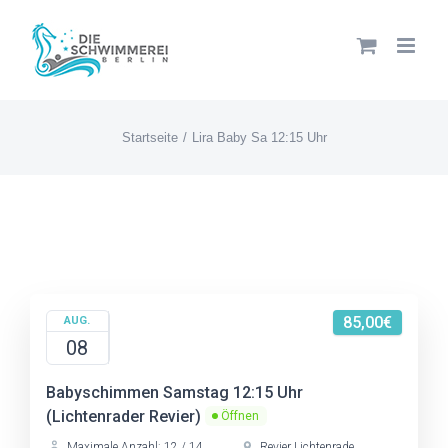
Zum
Inhalt
springen
Startseite
Lira Baby Sa 12:15 Uhr
85,00€
AUG.
08
Babyschimmen Samstag 12:15 Uhr
(Lichtenrader Revier)
Öffnen
Maximale Anzahl: 12 / 14
Revier Lichtenrade