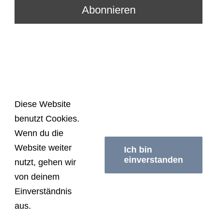
Diese Website
benutzt Cookies.
© Copyright
2026 | Schwimmerei Berlin | All
Wenn du die
Rights Reserved |
Impressum/Datenschutzerklärung
|
Website weiter
AGB
Ich bin
einverstanden
nutzt, gehen wir
von deinem
Facebook
Instagram
Einverständnis
aus.