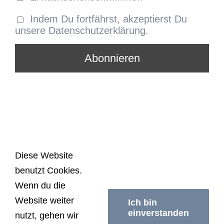
Indem Du fortfährst, akzeptierst Du
unsere Datenschutzerklärung.
Diese Website
benutzt Cookies.
© Copyright
2026 | Schwimmerei Berlin | All
Wenn du die
Rights Reserved |
Impressum/Datenschutzerklärung
|
Website weiter
AGB
Ich bin
einverstanden
nutzt, gehen wir