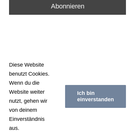
Diese Website
benutzt Cookies.
© Copyright
2026 | Schwimmerei Berlin | All
Wenn du die
Rights Reserved |
Impressum/Datenschutzerklärung
|
Website weiter
AGB
Ich bin
einverstanden
nutzt, gehen wir
von deinem
Facebook
Instagram
Einverständnis
aus.