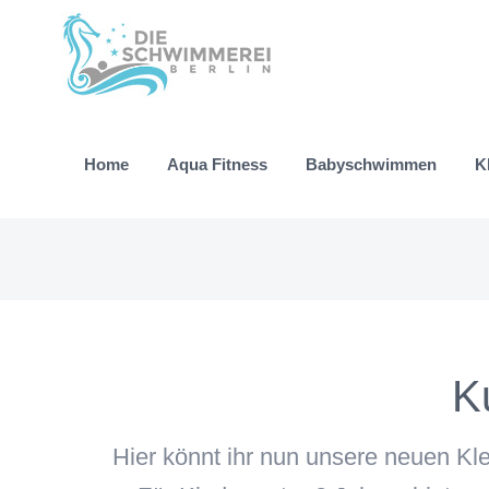
Zum
Inhalt
springen
Home
Aqua Fitness
Babyschwimmen
K
K
Hier könnt ihr nun unsere neuen K