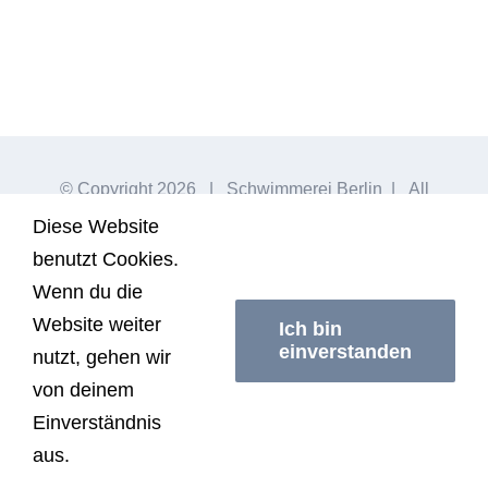
© Copyright
2026 | Schwimmerei Berlin | All
Rights Reserved |
Impressum/Datenschutzerklärung
|
Diese Website
AGB
benutzt Cookies.
Wenn du die
Website weiter
Ich bin
Facebook
Instagram
einverstanden
nutzt, gehen wir
von deinem
Einverständnis
aus.