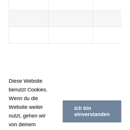
Diese Website
benutzt Cookies.
© Copyright
2026 | Schwimmerei Berlin | All
Wenn du die
Rights Reserved |
Impressum/Datenschutzerklärung
|
Website weiter
AGB
Ich bin
einverstanden
nutzt, gehen wir
von deinem
Facebook
Instagram