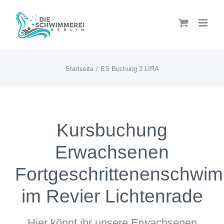
Zum
Inhalt
springen
Startseite
ES Buchung 2 LIRA
Kursbuchung
Erwachsenen
Fortgeschrittenenschwi
im Revier Lichtenrade
Hier könnt ihr unsere Erwachsenen